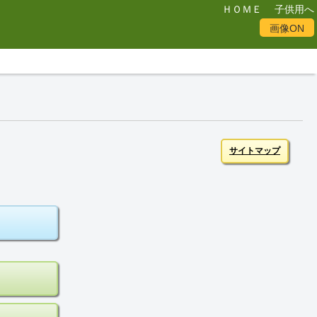
ＨＯＭＥ
子供用へ
画像ON
サイトマップ